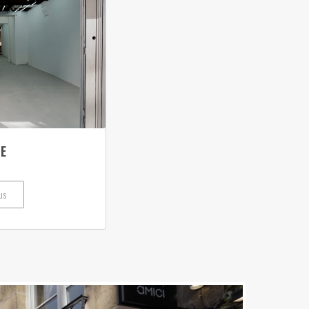
CE
us