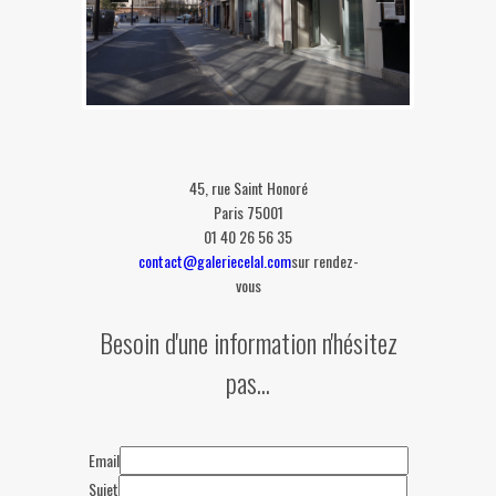
45, rue Saint Honoré
Paris 75001
01 40 26 56 35
contact@galeriecelal.com
sur rendez-
vous
Besoin d'une information n'hésitez
pas...
This page can't load Google Maps
correctly.
OK
Do you own this website?
Email
Sujet