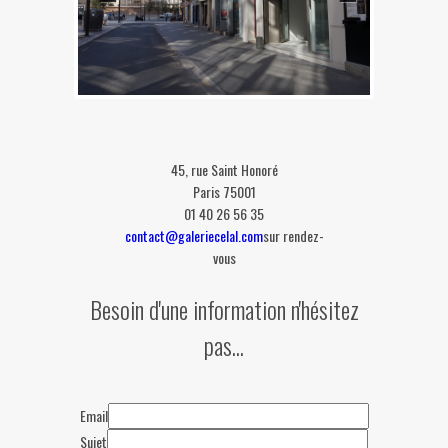
45, rue Saint Honoré
Paris 75001
01 40 26 56 35
contact@galeriecelal.com
sur rendez-
vous
Besoin d'une information n'hésitez
pas...
This page can't load Google Maps
correctly.
OK
Do you own this website?
Email
Sujet