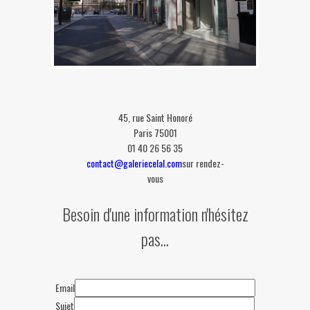
45, rue Saint Honoré
Paris 75001
01 40 26 56 35
contact@galeriecelal.com
sur rendez-
vous
Besoin d'une information n'hésitez
pas...
This page can't load Google Maps
correctly.
OK
Do you own this website?
Email
Sujet