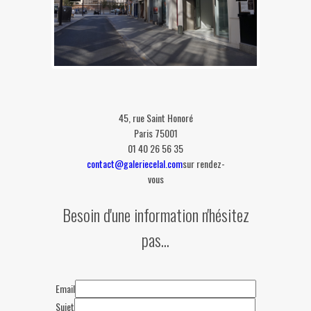
45, rue Saint Honoré
Paris 75001
01 40 26 56 35
contact@galeriecelal.com
sur rendez-
vous
Besoin d'une information n'hésitez
pas...
This page can't load Google Maps
correctly.
OK
Do you own this website?
Email
Sujet