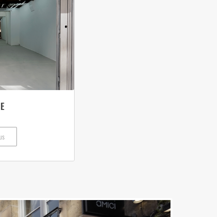
CE
us