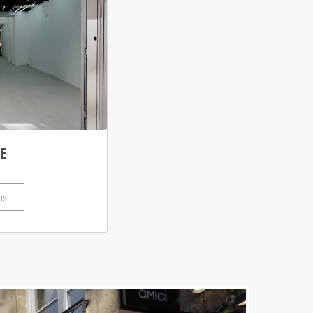
CE
us